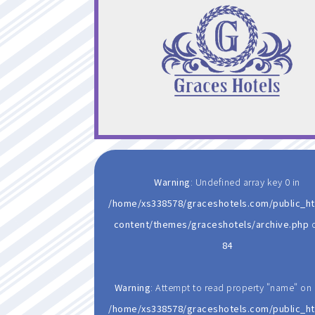
Warning
: Undefined array key 0 in
/home/xs338578/graceshotels.com/public_h
content/themes/graceshotels/archive.php
o
84
Warning
: Attempt to read property "name" on n
/home/xs338578/graceshotels.com/public_h