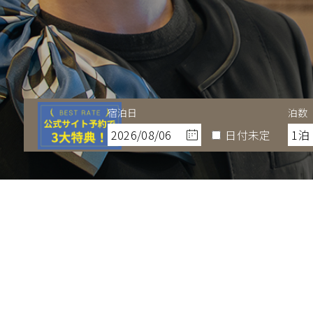
宿泊日
泊数
ご予約
日付未定
空室検索