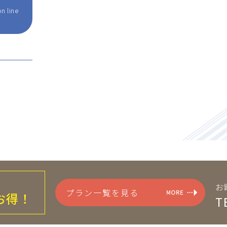
n line
お
プラン一覧を見る
お得！
T