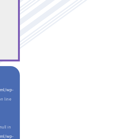
tml/wp-
n line
ull in
tml/wp-