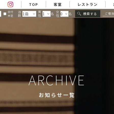
TOP
客室
レストラン
泊
男
女
日付
ご宿
検索する
名
名
数
性
性
未定
ARCHIVE
お知らせ一覧